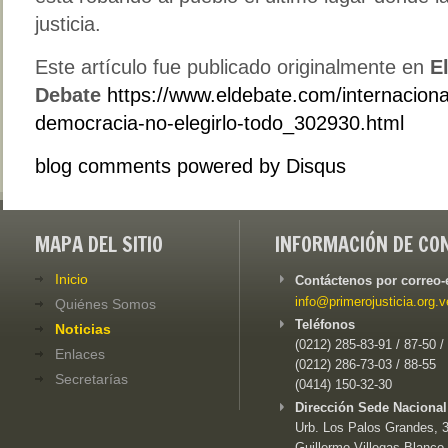
justicia.
Este artículo fue publicado originalmente en
E
Debate
https://www.eldebate.com/internacion
democracia-no-elegirlo-todo_302930.html
blog comments powered by
Disqus
MAPA DEL SITIO
INFORMACIÓN DE CO
Inicio
Contáctenos por correo-
info@primerojusticia.org.v
Quiénes Somos
Teléfonos
Noticias
(0212) 285-83-91 / 87-50 /
Enlaces
(0212) 286-73-03 / 88-55
Secretarías
(0414) 150-32-30
Dirección Sede Nacional
Urb. Los Palos Grandes, 3e
Guillermo Villegas Blanco,