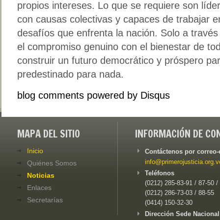
propios intereses. Lo que se requiere son líd
con causas colectivas y capaces de trabajar e
desafíos que enfrenta la nación. Solo a través
el compromiso genuino con el bienestar de to
construir un futuro democrático y próspero par
predestinado para nada.
blog comments powered by
Disqus
MAPA DEL SITIO
INFORMACIÓN DE CO
Inicio
Contáctenos por correo-
info@primerojusticia.org.v
Quiénes Somos
Teléfonos
Noticias
(0212) 285-83-91 / 87-50 /
Enlaces
(0212) 286-73-03 / 88-55
Secretarías
(0414) 150-32-30
Dirección Sede Nacional