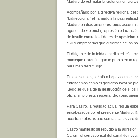
Maduro de estimular la violencia en cierto
Acompañado por la directiva regional del p
“bidireccional” el llamado a la paz realiza
Maduro en días anteriores, pues asegura
agenda de violencia, represión e incitación
de insulto contra los líderes de oposición,
civil y empresarios que disienten de las po
El dirigente de la tolda amarilla criticó 
municipio Caroní hagan lo propio en la re
para manifestar”, dijo.
En ese sentido, señaló a López como el pr
entendemos como el gobierno local no pres
luego se queja de la destrucción de ellos,
oficialismo o están esperando, como siempr
Para Castro, la realidad actual “es un espe
encabezados por el presidente Maduro, Ra
nuestra protestas que son radicales y se d
Castro manifestó su repudio a la agresión
Caroní, el corresponsal del canal de notic