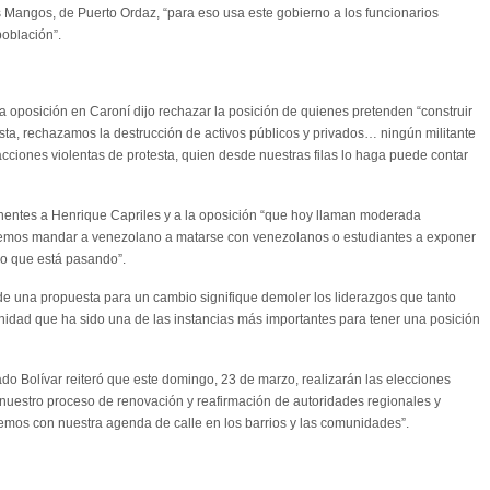
s Mangos, de Puerto Ordaz, “para eso usa este gobierno a los funcionarios
población”.
la oposición en Caroní dijo rechazar la posición de quienes pretenden “construir
ta, rechazamos la destrucción de activos públicos y privados… ningún militante
ciones violentas de protesta, quien desde nuestras filas lo haga puede contar
anentes a Henrique Capriles y a la oposición “que hoy llaman moderada
mos mandar a venezolano a matarse con venezolanos o estudiantes a exponer
 lo que está pasando”.
e una propuesta para un cambio signifique demoler los liderazgos que tanto
unidad que ha sido una de las instancias más importantes para tener una posición
do Bolívar reiteró que este domingo, 23 de marzo, realizarán las elecciones
s nuestro proceso de renovación y reafirmación de autoridades regionales y
emos con nuestra agenda de calle en los barrios y las comunidades”.