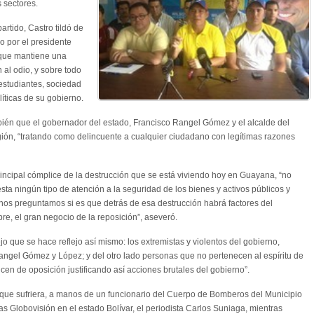
s sectores.
artido, Castro tildó de
do por el presidente
 que mantiene una
 al odio, y sobre todo
 estudiantes, sociedad
líticas de su gobierno.
también que el gobernador del estado, Francisco Rangel Gómez y el alcalde del
gión, “tratando como delincuente a cualquier ciudadano con legítimas razones
incipal cómplice de la destrucción que se está viviendo hoy en Guayana, “no
ta ningún tipo de atención a la seguridad de los bienes y activos públicos y
 nos preguntamos si es que detrás de esa destrucción habrá factores del
e, el gran negocio de la reposición”, aseveró.
jo que se hace reflejo así mismo: los extremistas y violentos del gobierno,
ngel Gómez y López; y del otro lado personas que no pertenecen al espíritu de
icen de oposición justificando así acciones brutales del gobierno”.
 que sufriera, a manos de un funcionario del Cuerpo de Bomberos del Municipio
ias Globovisión en el estado Bolívar, el periodista Carlos Suniaga, mientras