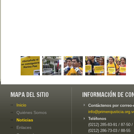
MAPA DEL SITIO
INFORMACIÓN DE CO
Inicio
Contáctenos por correo-
info@primerojusticia.org.v
Quiénes Somos
Teléfonos
Noticias
(0212) 285-83-91 / 87-50 /
Enlaces
(0212) 286-73-03 / 88-55