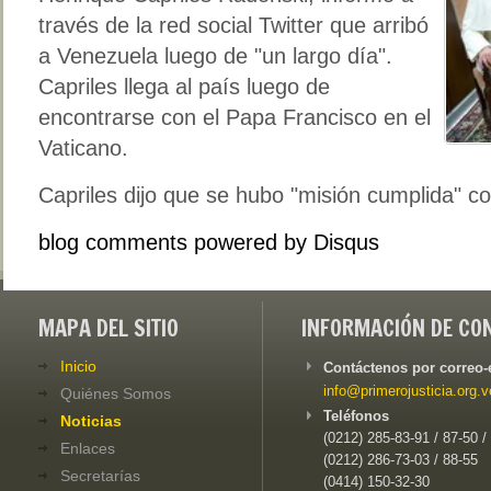
través de la red social Twitter que arribó
a Venezuela luego de "un largo día".
Capriles llega al país luego de
encontrarse con el Papa Francisco en el
Vaticano.
Capriles dijo que se hubo "misión cumplida" con
blog comments powered by
Disqus
MAPA DEL SITIO
INFORMACIÓN DE CO
Inicio
Contáctenos por correo-
info@primerojusticia.org.v
Quiénes Somos
Teléfonos
Noticias
(0212) 285-83-91 / 87-50 /
Enlaces
(0212) 286-73-03 / 88-55
Secretarías
(0414) 150-32-30