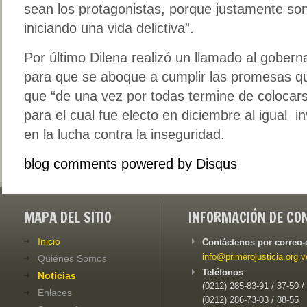
sean los protagonistas, porque justamente son
iniciando una vida delictiva”.
Por último Dilena realizó un llamado al gobern
para que se aboque a cumplir las promesas q
que “de una vez por todas termine de colocars
para el cual fue electo en diciembre al igual in
en la lucha contra la inseguridad.
blog comments powered by
Disqus
MAPA DEL SITIO
INFORMACIÓN DE CO
Inicio
Contáctenos por correo-
info@primerojusticia.org.v
Quiénes Somos
Teléfonos
Noticias
(0212) 285-83-91 / 87-50 /
Enlaces
(0212) 286-73-03 / 88-55