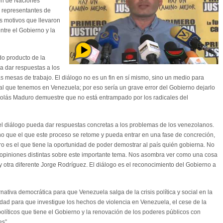
ión de Naciones
 representantes de
s motivos que llevaron
ntre el Gobierno y la
do producto de la
a dar respuestas a los
 mesas de trabajo. El diálogo no es un fin en sí mismo, sino un medio para
ocial que tenemos en Venezuela; por eso sería un grave error del Gobierno dejarlo
icolás Maduro demuestre que no está entrampado por los radicales del
el diálogo pueda dar respuestas concretas a los problemas de los venezolanos.
o que el que este proceso se retome y pueda entrar en una fase de concreción,
ro es el que tiene la oportunidad de poder demostrar al país quién gobierna. No
opiniones distintas sobre este importante tema. Nos asombra ver como una cosa
y otra diferente Jorge Rodríguez. El diálogo es el reconocimiento del Gobierno a
nativa democrática para que Venezuela salga de la crisis política y social en la
dad para que investigue los hechos de violencia en Venezuela, el cese de la
 políticos que tiene el Gobierno y la renovación de los poderes públicos con
es”.