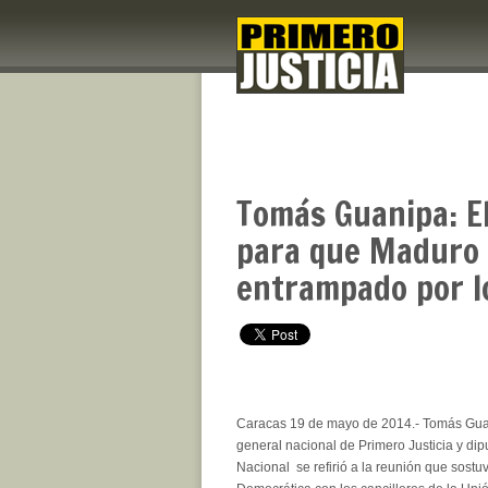
Tomás Guanipa: El
para que Maduro 
entrampado por lo
Caracas 19 de mayo de 2014.- Tomás Guan
general nacional de Primero Justicia y di
Nacional se refirió a la reunión que sost