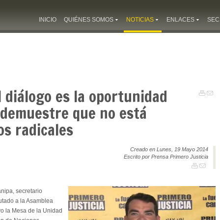
INICIO
QUIÉNES SOMOS
NOTICIAS
ENLACES
SEC
 diálogo es la oportunidad
demuestre que no está
s radicales
Creado en Lunes, 19 Mayo 2014
Escrito por Prensa Primero Justicia
ipa, secretario
putado a la Asamblea
uvo la Mesa de la Unidad