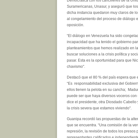
Democrática con los cancilleres de la Un
Suramericanas, Unasur, y aseguró que los
dicha instancia quedaron muy claros de lo
al congelamiento del proceso de diálogo e
oposición.
“El diálogo en Venezuela ha sido congela
incapacidad que ha tenido el gobierno par
planteamientos que hemos realizado en las
buscar soluciones a la crisis política y s
pasar. Esta es la oportunidad para que N
chavismo".
Destacó que el 80 % del país espera que 
“Es responsabilidad exclusiva del Gobiern
ellos tienen la pelota en su cancha; Madu
puede ser que haya diversos voceros con 
dice el presidente, otra Diosdado Cabello 
la crisis severa que estamos viviendo".
Guanipa recordó las propuestas de la alter
que se encuentra. “Una comisión de la ver
represión, la revisión de todos los presos
representantes calificados e independient