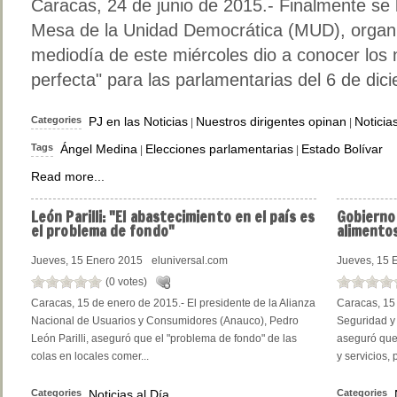
Caracas, 24 de junio de 2015.- Finalmente se 
Mesa de la Unidad Democrática (MUD), organi
mediodía de este miércoles dio a conocer los
perfecta" para las parlamentarias del 6 de dic
Categories
PJ en las Noticias
Nuestros dirigentes opinan
Noticia
|
|
Tags
Ángel Medina
Elecciones parlamentarias
Estado Bolívar
|
|
Read more...
León
Parilli: "El abastecimiento en el país es
Gobierno
el problema de fondo"
alimentos
Jueves, 15 Enero 2015
eluniversal.com
Jueves, 15 
(0 votes)
Caracas, 15 de enero de 2015.- El presidente de la Alianza
Caracas, 15 
Nacional de Usuarios y Consumidores (Anauco), Pedro
Seguridad y 
León Parilli, aseguró que el "problema de fondo" de las
aseguró que
colas en locales comer...
y servicios, 
Categories
Noticias al Día
Categories