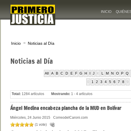
INICIO
QUIÉNE
Inicio
Noticias al Día
Noticias
al Día
All
A
B
C
D
E
F
G
H
I
J
K
L
M
N
O
P
Q
0
1
2
3
4
5
6
7
8
9
Total:
1284 artículos
Mostrando:
1 - 4 artículos
Ángel
Medina encabeza plancha de la MUD en Bolívar
Miércoles, 24 Junio 2015
CorreodelCaroni.com
(1 vote)