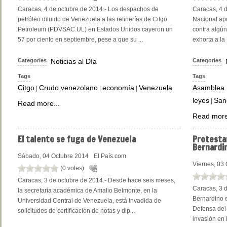
Caracas, 4 de octubre de 2014.- Los despachos de
Caracas, 4 
petróleo diluido de Venezuela a las refinerías de Citgo
Nacional apr
Petroleum (PDVSAC.UL) en Estados Unidos cayeron un
contra algún
57 por ciento en septiembre, pese a que su ...
exhorta a la 
Categories
Noticias al Día
Categories
Tags
Tags
Citgo
Crudo venezolano
economía
Venezuela
Asamblea 
|
|
|
leyes
San
|
Read more...
Read more
El
talento se fuga de Venezuela
Protesta
Bernardi
Sábado, 04 Octubre 2014
El País.com
Viernes, 03
(0 votes)
Caracas, 3 de octubre de 2014.- Desde hace seis meses,
Caracas, 3 
la secretaría académica de Amalio Belmonte, en la
Bernardino e
Universidad Central de Venezuela, está invadida de
Defensa del
solicitudes de certificación de notas y dip...
invasión en l