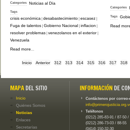
Categories
Noticias al Día
Categories
Tags
Tags
Gobie
crisis económica
desabastecimiento
escasez
|
|
|
Fuga de talentos
Gobierno Nacional
inflacion
Read more
|
|
|
resolver problemas
venezolanos en el exterior
|
|
Venezuela
Read more...
Inicio
Anterior
312
313
314
315
316
317
318
MAPA
DEL SITIO
INFORMACIÓN
DE CO
Inicio
Contáctenos por correo-
info@primerojusticia.org.v
Quiénes Somos
Teléfonos
Noticias
(0212) 285-83-91 / 87-50 /
Enlaces
(0212) 286-73-03 / 88-55
Secretarías
(0414) 150-32-30