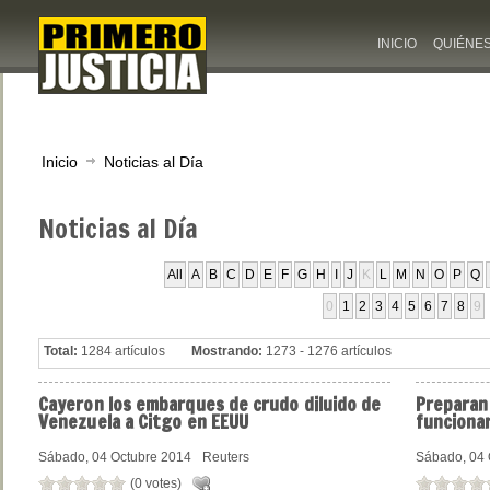
INICIO
QUIÉNE
Inicio
Noticias al Día
Noticias
al Día
All
A
B
C
D
E
F
G
H
I
J
K
L
M
N
O
P
Q
0
1
2
3
4
5
6
7
8
9
Total:
1284 artículos
Mostrando:
1273 - 1276 artículos
Cayeron
los embarques de crudo diluido de
Preparan
Venezuela a Citgo en EEUU
funciona
Sábado, 04 Octubre 2014
Reuters
Sábado, 04 
(0 votes)