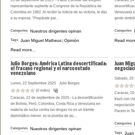
26 de septiembre de 2025 .- Pablo Escobar fue elegido
Caracas, 24 
representante suplente al Congreso de la República de
descertifica
Colombia en 1982. Al recibir la noticia de su victoria, le dijo
Venezuela en
a su esposa: “Prepárate par...
gesto simbóli
Categories
Nuestros dirigentes opinan
Categories
Tags
Juan Miguel Matheus
Opinión
Read more
|
Read more...
Julio
Borges: América Latina descertificada:
Juan
Migu
el fracaso regional y el narcoestado
negociac
venezolano
Sábado, 20 
Lunes, 22 Septiembre 2025
Julio Borges
(0 votes)
Caracas, 20 
Caracas, 22 de septiembre de 2025.- La descertificación
trazó con cl
de Bolivia, Perú, Colombia, Costa Rica y Venezuela en
negociación 
materia de lucha contra las drogas no es un trámite
Pacem in Ter
diplomático menor: es la prueba de qu...
Categories
Categories
Nuestros dirigentes opinan
Tags
Juan