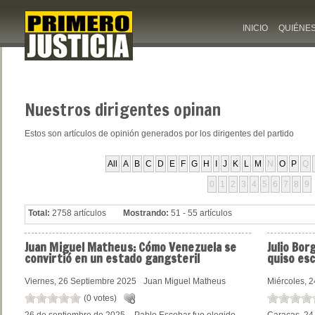
INICIO
QUIÉNE
Nuestros
dirigentes opinan
Estos son artículos de opinión generados por los dirigentes del partido
All
A
B
C
D
E
F
G
H
I
J
K
L
M
N
O
P
Q
0
1
2
3
4
5
6
7
8
9
Total:
2758 artículos
Mostrando:
51 - 55 artículos
Juan
Miguel Matheus: Cómo Venezuela se
Julio
Borg
convirtió en un estado gangsteril
quiso esc
Viernes, 26 Septiembre 2025
Juan Miguel Matheus
Miércoles, 
(0 votes)