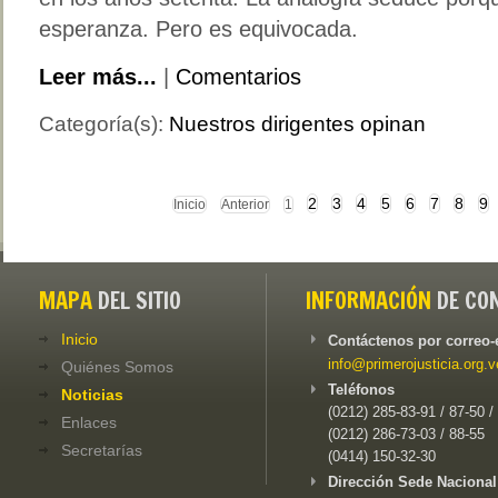
esperanza. Pero es equivocada.
Leer más...
|
Comentarios
Categoría(s):
Nuestros dirigentes opinan
2
3
4
5
6
7
8
9
Inicio
Anterior
1
MAPA
DEL SITIO
INFORMACIÓN
DE CO
Inicio
Contáctenos por correo-
info@primerojusticia.org.v
Quiénes Somos
Teléfonos
Noticias
(0212) 285-83-91 / 87-50 /
Enlaces
(0212) 286-73-03 / 88-55
Secretarías
(0414) 150-32-30
Dirección Sede Nacional