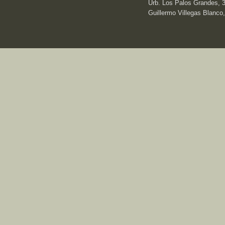
Urb. Los Palos Grandes, 3e
Guillermo Villegas Blanco,