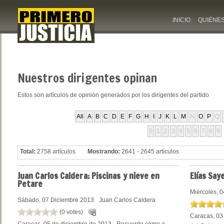
INICIO
QUIÉNE
Nuestros
dirigentes opinan
Estos son artículos de opinión generados por los dirigentes del partido
All
A
B
C
D
E
F
G
H
I
J
K
L
M
N
O
P
Q
0
1
2
3
4
5
6
7
8
9
Total:
2758 artículos
Mostrando:
2641 - 2645 artículos
Juan
Carlos Caldera: Piscinas y nieve en
Elías
Saye
Petare
Miércoles, 
Sábado, 07 Diciembre 2013
Juan Carlos Caldera
(0 votes)
Caracas, 03 