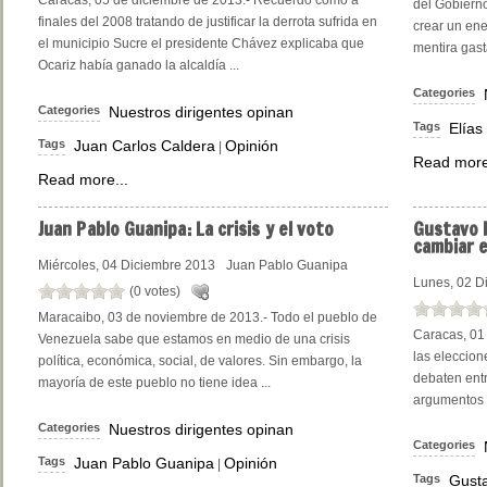
Caracas, 05 de diciembre de 2013.- Recuerdo cómo a
del Gobierno
finales del 2008 tratando de justificar la derrota sufrida en
crear un ene
el municipio Sucre el presidente Chávez explicaba que
mentira gast
Ocariz había ganado la alcaldía ...
Categories
Categories
Nuestros dirigentes opinan
Tags
Elías
Tags
Juan Carlos Caldera
Opinión
|
Read more
Read more...
Juan
Pablo Guanipa: La crisis y el voto
Gustavo
cambiar 
Miércoles, 04 Diciembre 2013
Juan Pablo Guanipa
Lunes, 02 D
(0 votes)
Maracaibo, 03 de noviembre de 2013.- Todo el pueblo de
Caracas, 01
Venezuela sabe que estamos en medio de una crisis
las eleccion
política, económica, social, de valores. Sin embargo, la
debaten entr
mayoría de este pueblo no tiene idea ...
argumentos 
Categories
Nuestros dirigentes opinan
Categories
Tags
Juan Pablo Guanipa
Opinión
|
Tags
Gusta