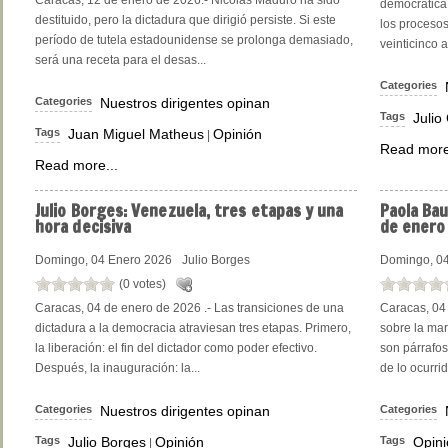
Caracas, 12 de enero de 2026.- Nicolás Maduro ha sido
democrática
destituido, pero la dictadura que dirigió persiste. Si este
los procesos
período de tutela estadounidense se prolonga demasiado,
veinticinco a
será una receta para el desas...
Categories
Categories
Nuestros dirigentes opinan
Tags
Julio
Tags
Juan Miguel Matheus
Opinión
|
Read more
Read more...
Julio
Borges: Venezuela, tres etapas y una
Paola
Bau
hora decisiva
de enero
Domingo, 04 Enero 2026
Julio Borges
Domingo, 0
(0 votes)
Caracas, 04 de enero de 2026 .- Las transiciones de una
Caracas, 04 
dictadura a la democracia atraviesan tres etapas. Primero,
sobre la ma
la liberación: el fin del dictador como poder efectivo.
son párrafos
Después, la inauguración: la...
de lo ocurrid
Categories
Nuestros dirigentes opinan
Categories
Tags
Julio Borges
Opinión
Tags
Opini
|