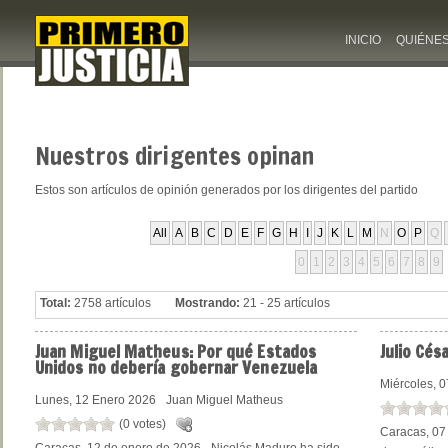
INICIO
QUIÉNE
Nuestros
dirigentes opinan
Estos son artículos de opinión generados por los dirigentes del partido
All
A
B
C
D
E
F
G
H
I
J
K
L
M
N
O
P
Q
0
1
2
3
4
5
6
7
8
9
Total:
2758 artículos
Mostrando:
21 - 25 artículos
Juan
Miguel Matheus: Por qué Estados
Julio
Césa
Unidos no debería gobernar Venezuela
Miércoles, 
Lunes, 12 Enero 2026
Juan Miguel Matheus
(0 votes)
Caracas, 07