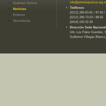
info@primerojusticia.org.v
Quiénes Somos
Teléfonos
Noticias
(0212) 285-83-91 / 87-50 /
Enlaces
(0212) 286-73-03 / 88-55
Secretarías
(0414) 150-32-30
Dirección Sede Nacional
Urb. Los Palos Grandes, 3e
Guillermo Villegas Blanco,