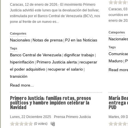
Caracas, 12 de enero de 2026.- El movimiento Primero
Caracas, 03 
Justicia advirtió este lunes que la devaluación del bolívar,
ocurridos en
estimulada por el Banco Central de Venezuela (BCV), nos
enero de 202
pone al frente de un nuevo es...
Categories
Categories
Nacionale
Nacionales
Notas de prensa
PJ en las Noticias
|
|
Tags
Tags
Comunica
Banco Central de Venezuela
dignificar trabajo
|
|
Maduro
P
|
hiperinflación
Primero Justicia alerta
recuperar
|
|
el poder adquisitivo
recuperar el salario
|
|
Read more
transición
Read more...
Primero
Justicia: familias rotas, presos
María
Bea
políticos y hambre impiden celebrar la
entrega 
Navidad
PUD
Lunes, 22 Diciembre 2025
Prensa Primero Justicia
Martes, 09 
(0 votes)