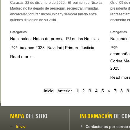
Caracas, 22 de diciembre de 2025.- El régimen de Nicolás
Oslo, 09 de 
Maduro no ha dejado de perseguir, secuestrar, intimidar,
presidenta d
encarcelar, torturar, incomunicar y sembrar miedo entre
representant
quienes disienten de su visió...
encuentra e
Categories
Categories
Nacionales
Notas de prensa
PJ en las Noticias
Nacionale
|
|
Tags
balance 2025
Navidad
Primero Justicia
Tags
|
|
acompaña
Read more...
Corina Ma
2025
Read more
Inicio
Anterior
1
2
3
4
5
7
8
9
6
MAPA
DEL SITIO
INFORMACIÓN
DE CO
Inicio
Contáctenos por correo-