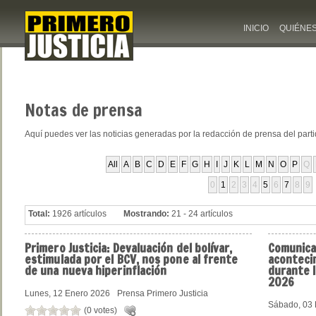
INICIO
QUIÉNE
Notas
de prensa
Aquí puedes ver las noticias generadas por la redacción de prensa del part
All
A
B
C
D
E
F
G
H
I
J
K
L
M
N
O
P
Q
0
1
2
3
4
5
6
7
8
9
Total:
1926 artículos
Mostrando:
21 - 24 artículos
Primero
Justicia: Devaluación del bolívar,
Comunic
estimulada por el BCV, nos pone al frente
aconteci
de una nueva hiperinflación
durante 
2026
Lunes, 12 Enero 2026
Prensa Primero Justicia
Sábado, 03 
(0 votes)