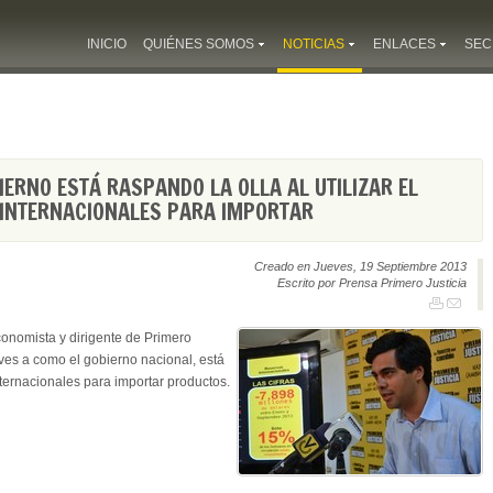
INICIO
QUIÉNES SOMOS
NOTICIAS
ENLACES
SEC
BIERNO ESTÁ RASPANDO LA OLLA AL UTILIZAR EL
 INTERNACIONALES PARA IMPORTAR
Creado en Jueves, 19 Septiembre 2013
Escrito por Prensa Primero Justicia
onomista y dirigente de Primero
ueves a como el gobierno nacional, está
internacionales para importar productos.