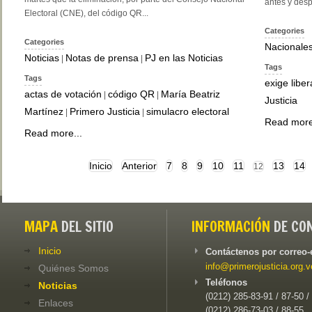
antes y desp
Electoral (CNE), del código QR...
Categories
Categories
Nacionale
Noticias
Notas de prensa
PJ en las Noticias
|
|
Tags
Tags
exige liber
actas de votación
código QR
María Beatriz
|
|
Justicia
Martínez
Primero Justicia
simulacro electoral
|
|
Read more
Read more...
Inicio
Anterior
7
8
9
10
11
13
14
12
MAPA
DEL SITIO
INFORMACIÓN
DE CO
Inicio
Contáctenos por correo-
info@primerojusticia.org.v
Quiénes Somos
Teléfonos
Noticias
(0212) 285-83-91 / 87-50 /
Enlaces
(0212) 286-73-03 / 88-55