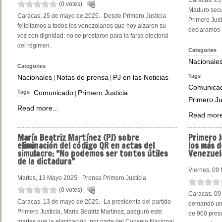
Caracas, 23
(0 votes)
Maduro secu
Caracas, 25 de mayo de 2025.- Desde Primero Justicia
Primero Justi
felicitamos a todos los venezolanos que hoy alzaron su
declaramos l
voz con dignidad: no se prestaron para la farsa electoral
del régimen.
Categories
Nacionale
Categories
Tags
Nacionales
Notas de prensa
PJ en las Noticias
|
|
Comunica
Tags
Comunicado
Primero Justicia
|
Primero Ju
Read more...
Read more
María
Beatriz Martínez (PJ) sobre
Primero
J
eliminación del código QR en actas del
los más d
simulacro: “No podemos ser tontos útiles
Venezuel
de la dictadura”
Viernes, 09
Martes, 13 Mayo 2025
Prensa Primero Justicia
(0 votes)
Caracas, 09 
Caracas, 13 de mayo de 2025.- La presidenta del partido
demandó una
Primero Justicia, María Beatriz Martínez, aseguró este
de 900 preso
martes que la eliminación, por parte del Consejo Nacional