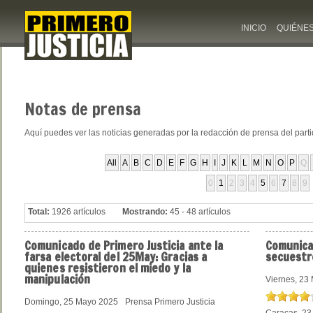
INICIO
QUIÉNE
Notas
de prensa
Aquí puedes ver las noticias generadas por la redacción de prensa del part
All
A
B
C
D
E
F
G
H
I
J
K
L
M
N
O
P
Q
0
1
2
3
4
5
6
7
8
9
Total:
1926 artículos
Mostrando:
45 - 48 artículos
Comunicado
de Primero Justicia ante la
Comunic
farsa electoral del 25May: Gracias a
secuestr
quienes resistieron el miedo y la
manipulación
Viernes, 23
Domingo, 25 Mayo 2025
Prensa Primero Justicia