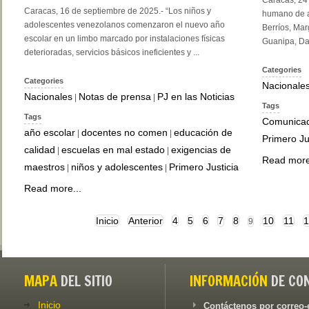
Caracas, 16 de septiembre de 2025.- “Los niños y
humano de al
adolescentes venezolanos comenzaron el nuevo año
Berríos, Mar
escolar en un limbo marcado por instalaciones físicas
Guanipa, Dav
deterioradas, servicios básicos ineficientes y ...
Categories
Categories
Nacionale
Nacionales
Notas de prensa
PJ en las Noticias
|
|
Tags
Tags
Comunica
año escolar
docentes no comen
educación de
|
|
Primero Ju
calidad
escuelas en mal estado
exigencias de
|
|
Read more
maestros
niños y adolescentes
Primero Justicia
|
|
Read more...
Inicio
Anterior
4
5
6
7
8
10
11
1
9
MAPA
DEL SITIO
INFORMACIÓN
DE CO
Inicio
Contáctenos por correo-