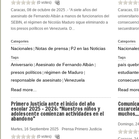
(0 votes)
Caracas, 08 de octubre de 2025 .- “A siete años del
Caracas, 03 
asesinato de Fernando Albán a manos de funcionarios del
universitari
SEBIN, el régimen de Nicolás Maduro sigue eliminando a
consecuenci
los presos políticos en Venezuela. D...
secuestraron
Categories
Categories
Nacionales
Notas de prensa
PJ en las Noticias
Nacionale
|
|
Tags
Tags
Aniversario
Asesinato de Fernando Albán
país queb
|
|
presos políticos
régimen de Maduro
estudiante
|
|
responsable de asesinato
Venezuela
consecuen
|
Read more...
Read more
Primero
Justicia ante el inicio del año
Comunic
escolar 2025 – 2026: “Nuestros niños y
excarcela
adolescente comienzan actividades en el
muchos...
abandono”
Domingo, 24
Martes, 16 Septiembre 2025
Prensa Primero Justicia
(0 votes)
Caracas, 24 