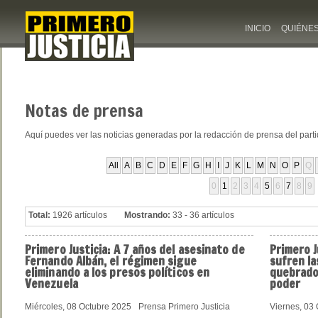
INICIO
QUIÉNE
Notas
de prensa
Aquí puedes ver las noticias generadas por la redacción de prensa del part
All
A
B
C
D
E
F
G
H
I
J
K
L
M
N
O
P
Q
0
1
2
3
4
5
6
7
8
9
Total:
1926 artículos
Mostrando:
33 - 36 artículos
Primero
Justicia: A 7 años del asesinato de
Primero
J
Fernando Albán, el régimen sigue
sufren la
eliminando a los presos políticos en
quebrado
Venezuela
poder
Miércoles, 08 Octubre 2025
Prensa Primero Justicia
Viernes, 03