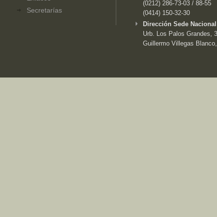
(0212) 286-73-03 / 88-55
Secretarías
(0414) 150-32-30
Dirección Sede Nacional
Urb. Los Palos Grandes, 3e
Guillermo Villegas Blanco,