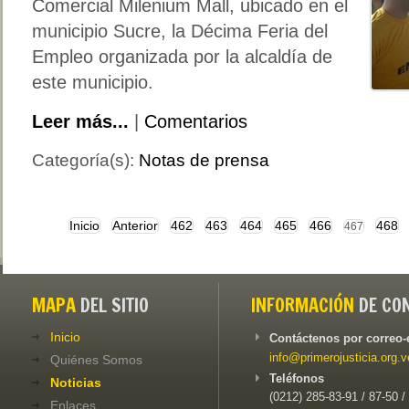
Comercial Milenium Mall, ubicado en el
municipio Sucre, la Décima Feria del
Empleo organizada por la alcaldía de
este municipio.
Leer más...
|
Comentarios
Categoría(s):
Notas de prensa
Inicio
Anterior
462
463
464
465
466
468
467
MAPA
DEL SITIO
INFORMACIÓN
DE CO
Inicio
Contáctenos por correo-
info@primerojusticia.org.v
Quiénes Somos
Teléfonos
Noticias
(0212) 285-83-91 / 87-50 /
Enlaces