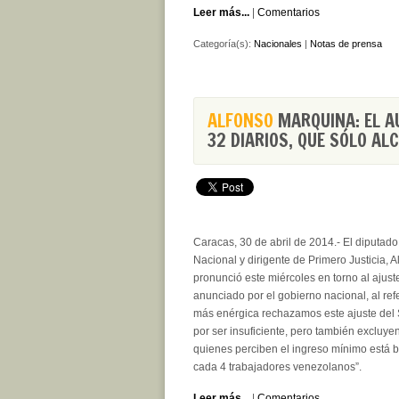
Leer más...
|
Comentarios
Categoría(s):
Nacionales
|
Notas de prensa
ALFONSO
MARQUINA: EL A
32 DIARIOS, QUE SÓLO A
Caracas, 30 de abril de 2014.- El diputad
Nacional y dirigente de Primero Justicia, 
pronunció este miércoles en torno al ajust
anunciado por el gobierno nacional, al ref
más enérgica rechazamos este ajuste del
por ser insuficiente, pero también excluyen
quienes perciben el ingreso mínimo está b
cada 4 trabajadores venezolanos”.
Leer más...
|
Comentarios