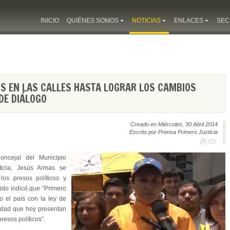
INICIO
QUIÉNES SOMOS
NOTICIAS
ENLACES
SEC
S EN LAS CALLES HASTA LOGRAR LOS CAMBIOS
DE DIÁLOGO
Creado en Miércoles, 30 Abril 2014
Escrito por Prensa Primero Justicia
ncejal del Municipio
ticia, Jesús Armas se
los presos políticos y
ido indicó que “Primero
o el país con la ley de
ridad que hoy presentan
resos políticos”.