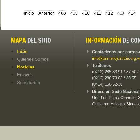
Inicio
Anterior
408
409
410
411
412
414
413
MAPA
DEL SITIO
INFORMACIÓN
DE CO
Inicio
Contáctenos por correo-
info@primerojusticia.org.v
Quiénes Somos
Teléfonos
Noticias
(0212) 285-83-91 / 87-50 /
Enlaces
(0212) 286-73-03 / 88-55
Secretarías
(0414) 150-32-30
Dirección Sede Nacional
Urb. Los Palos Grandes, 3e
Guillermo Villegas Blanco,