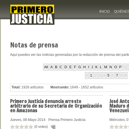
INICIO
QUIÉNE
Notas
de prensa
Aquí puedes ver las noticias generadas por la redacción de prensa del part
All
A
B
C
D
E
F
G
H
I
J
K
L
M
N
O
P
Q
0
1
2
3
4
5
6
7
8
9
Total:
1926 artículos
Mostrando:
1649 - 1652 artículos
Primero
Justicia denuncia arresto
José
Anto
arbitrario de su Secretaria de Organización
Maduro de
en Amazonas
Venezuel
Jueves, 08 Mayo 2014
Prensa Primero Justicia
Miércoles, 
(0 votes)