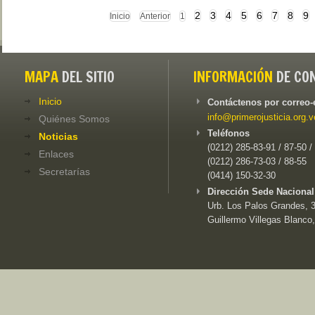
2
3
4
5
6
7
8
9
Inicio
Anterior
1
MAPA
DEL SITIO
INFORMACIÓN
DE CO
Inicio
Contáctenos por correo-
info@primerojusticia.org.v
Quiénes Somos
Teléfonos
Noticias
(0212) 285-83-91 / 87-50 /
Enlaces
(0212) 286-73-03 / 88-55
Secretarías
(0414) 150-32-30
Dirección Sede Nacional
Urb. Los Palos Grandes, 3e
Guillermo Villegas Blanco,