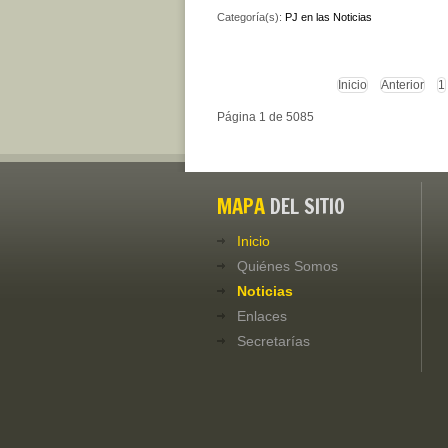
Categoría(s):
PJ en las Noticias
Inicio
Anterior
1
Página 1 de 5085
MAPA
DEL SITIO
Inicio
Quiénes Somos
Noticias
Enlaces
Secretarías