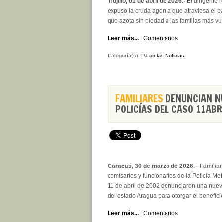
Trujillo, 01 de abril de 2026.-
El dirigente r
expuso la cruda agonía que atraviesa el pa
que azota sin piedad a las familias más vu
Leer más...
|
Comentarios
Categoría(s):
PJ en las Noticias
FAMILIARES
DENUNCIAN NU
POLICÍAS DEL CASO 11AB
Caracas, 30 de marzo de 2026.–
Familiar
comisarios y funcionarios de la Policía Me
11 de abril de 2002 denunciaron una nuev
del estado Aragua para otorgar el benefici
Leer más...
|
Comentarios