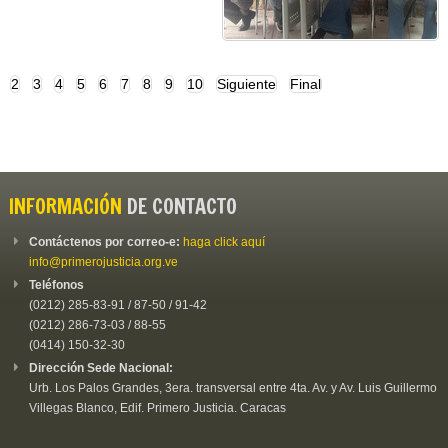
2
3
4
5
6
7
8
9
10
Siguiente
Final
INFORMACIÓN
DE CONTACTO
Contáctenos por correo-e:
haga click aquí
info@primerojusticia.org.ve
Teléfonos
(0212) 285-83-91 / 87-50 / 91-42
(0212) 286-73-03 / 88-55
(0414) 150-32-30
Dirección Sede Nacional:
Urb. Los Palos Grandes, 3era. transversal entre 4ta. Av. y Av. Luis Guillermo
Villegas Blanco, Edif. Primero Justicia. Caracas