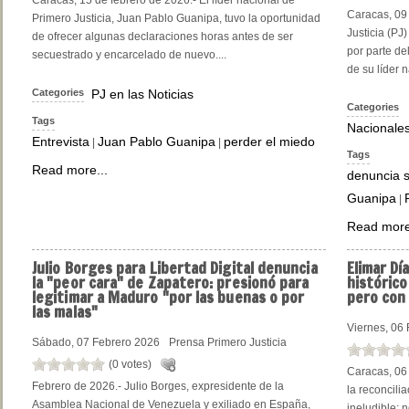
Caracas, 15 de febrero de 2026.- El líder nacional de
Caracas, 09 
Primero Justicia, Juan Pablo Guanipa, tuvo la oportunidad
Justicia (PJ
de ofrecer algunas declaraciones horas antes de ser
por parte de
secuestrado y encarcelado de nuevo....
de su líder 
Categories
PJ en las Noticias
Categories
Tags
Nacionale
Entrevista
Juan Pablo Guanipa
perder el miedo
|
|
Tags
Read more...
denuncia 
Guanipa
|
Read more
Julio
Borges para Libertad Digital denuncia
Elimar
Día
la "peor cara" de Zapatero: presionó para
histórico
legitimar a Maduro "por las buenas o por
pero con
las malas"
Viernes, 06
Sábado, 07 Febrero 2026
Prensa Primero Justicia
(0 votes)
Caracas, 06 
Febrero de 2026.- Julio Borges, expresidente de la
la reconcili
Asamblea Nacional de Venezuela y exiliado en España,
ineludible: 