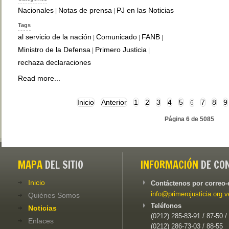
Nacionales
Notas de prensa
PJ en las Noticias
|
|
Tags
al servicio de la nación
Comunicado
FANB
|
|
|
Ministro de la Defensa
Primero Justicia
|
|
rechaza declaraciones
Read more...
Inicio
Anterior
1
2
3
4
5
7
8
9
6
Página 6 de 5085
MAPA
DEL SITIO
INFORMACIÓN
DE CO
Inicio
Contáctenos por correo-
info@primerojusticia.org.v
Quiénes Somos
Teléfonos
Noticias
(0212) 285-83-91 / 87-50 /
Enlaces
(0212) 286-73-03 / 88-55