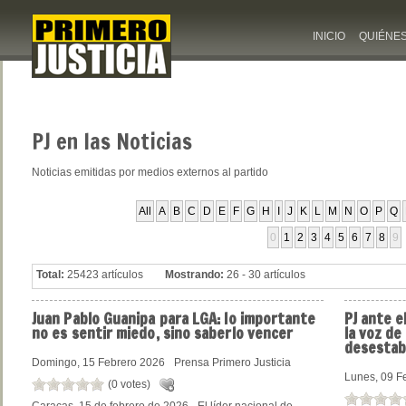
INICIO
QUIÉNE
PJ
en las Noticias
Noticias emitidas por medios externos al partido
All
A
B
C
D
E
F
G
H
I
J
K
L
M
N
O
P
Q
0
1
2
3
4
5
6
7
8
9
Total:
25423 artículos
Mostrando:
26 - 30 artículos
Juan
Pablo Guanipa para LGA: lo importante
PJ
ante el
no es sentir miedo, sino saberlo vencer
la voz de
desestab
Domingo, 15 Febrero 2026
Prensa Primero Justicia
Lunes, 09 F
(0 votes)