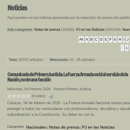
Noticias
Aquí puedes ver las noticias generadas por la redacción de prensa del partid
Sub-categories
:
Notas de prensa
(1926/0)
PJ en las Noticias
(25423/0)
Nues
All
A
B
C
D
E
F
G
H
I
J
0
1
Total:
29797 artículos
Mostrando:
41 - 45 artículos
Comunicado
de Primero Justicia: La Fuerza Armada está al servicio de la
Nación, no de una facción
Miércoles, 04 Febrero 2026
Prensa Primero Justicia
(0 votes)
Caracas, 04 de febrero de 2026.- La Fuerza Armada Nacional existe para
proteger a todos los venezolanos con profesionalismo, disciplina y absol
subordinación a la Constitución. Su deber es con la ...
Categories
Nacionales
Notas de prensa
PJ en las Noticias
|
|