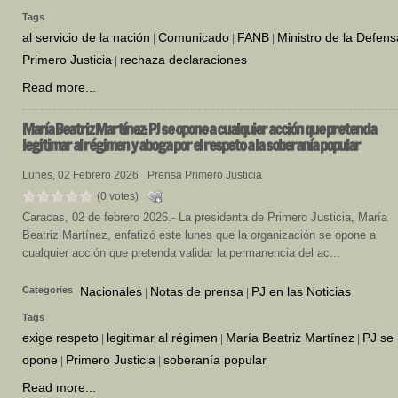
Tags
al servicio de la nación
Comunicado
FANB
Ministro de la Defens
|
|
|
Primero Justicia
rechaza declaraciones
|
Read more...
María
Beatriz Martínez: PJ se opone a cualquier acción que pretenda
legitimar al régimen y aboga por el respeto a la soberanía popular
Lunes, 02 Febrero 2026
Prensa Primero Justicia
(0 votes)
Caracas, 02 de febrero 2026.- La presidenta de Primero Justicia, María
Beatriz Martínez, enfatizó este lunes que la organización se opone a
cualquier acción que pretenda validar la permanencia del ac...
Categories
Nacionales
Notas de prensa
PJ en las Noticias
|
|
Tags
exige respeto
legitimar al régimen
María Beatriz Martínez
PJ se
|
|
|
opone
Primero Justicia
soberanía popular
|
|
Read more...