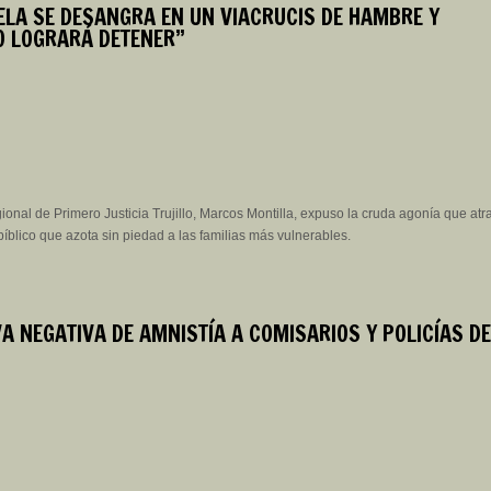
ELA SE DESANGRA EN UN VIACRUCIS DE HAMBRE Y
O LOGRARÁ DETENER”
gional de Primero Justicia Trujillo, Marcos Montilla, expuso la cruda agonía que atra
bíblico que azota sin piedad a las familias más vulnerables.
 NEGATIVA DE AMNISTÍA A COMISARIOS Y POLICÍAS D