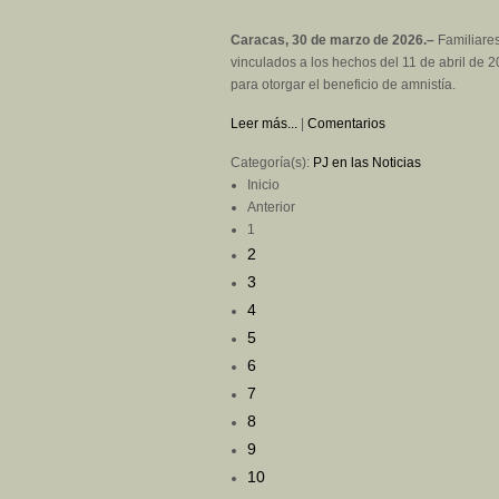
Caracas, 30 de marzo de 2026.–
Familiares
vinculados a los hechos del 11 de abril de
para otorgar el beneficio de amnistía.
Leer más...
|
Comentarios
Categoría(s):
PJ en las Noticias
Inicio
Anterior
1
2
3
4
5
6
7
8
9
10