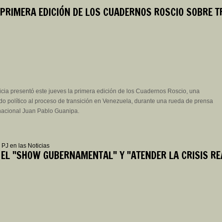
 PRIMERA EDICIÓN DE LOS CUADERNOS ROSCIO SOBRE T
icia presentó este jueves la primera edición de los Cuadernos Roscio, una
ido político al proceso de transición en Venezuela, durante una rueda de prensa
 nacional Juan Pablo Guanipa.
|
PJ en las Noticias
EL "SHOW GUBERNAMENTAL" Y "ATENDER LA CRISIS REA