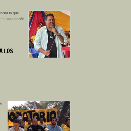
unciar lo que
 en cada rincón
A LOS
or