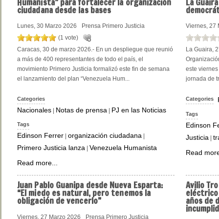
Humanista” para fortalecer la organización
La Guaira
ciudadana desde las bases
democrát
Lunes, 30 Marzo 2026
Prensa Primero Justicia
Viernes, 27
(1 vote)
Caracas, 30 de marzo 2026.- En un despliegue que reunió
La Guaira, 2
a más de 400 representantes de todo el país, el
Organización
movimiento Primero Justicia formalizó este fin de semana
este viernes
el lanzamiento del plan “Venezuela Hum...
jornada de tr
Categories
Categories
Nacionales
Notas de prensa
PJ en las Noticias
|
|
Tags
Tags
Edinson Fe
Edinson Ferrer
organización ciudadana
|
|
Justicia
t
|
Primero Justicia lanza
Venezuela Humanista
|
Read more
Read more...
Juan
Pablo Guanipa desde Nueva Esparta:
Avilio
Troc
“El miedo es natural, pero tenemos la
eléctrico
obligación de vencerlo”
años de 
incumpli
Viernes, 27 Marzo 2026
Prensa Primero Justicia