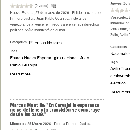
Jueves, 26 
(0 votes)
Nueva Esparta, 27 de marzo de 2026.- El líder nacional de
Maracaibo, 
Primero Justicia Juan Pablo Guanipa, instó a los
inmediacione
venezolanos a vencer el miedo y a ejercer sus derechos
Maracaibo, e
políticos. Así lo manifestó en el mar...
Zulia, Avilio
Categories
PJ en las Noticias
Categories
Tags
Nacionale
Estado Nueva Esparta
gira nacional
Juan
|
|
Tags
Pablo Guanipa
Avilio Troc
Read more...
desinversi
eléctrico
Read more
Marcos
Montilla: "En Carvajal la esperanza
no se detiene y la transición se construye
desde las bases"
Miércoles, 25 Marzo 2026
Prensa Primero Justicia