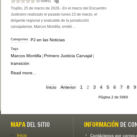
(0 votes)
Trujillo, 25 de marzo de 2026.- En el marco del Encuentro
Justiciero realizado el pasado lunes 23 de marzo, el
dirigente regional y exalcalde de la jurisdicción
carvajalense, Marcos Montilla, emitió ...
Categories
PJ en las Noticias
Tags
Marcos Montilla
Primero Justicia Carvajal
|
|
transición
Read more...
Inicio
Anterior
1
3
4
5
6
7
8
9
2
Página 2 de 5960
MAPA
DEL SITIO
INFORMACIÓN
DE CO
Inicio
Contáctenos por correo-