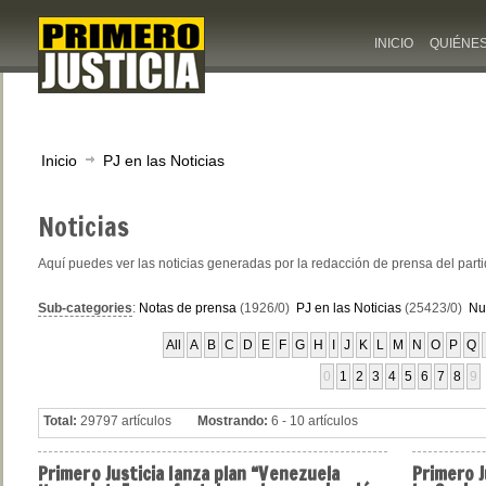
INICIO
QUIÉNE
Inicio
PJ en las Noticias
Noticias
Aquí puedes ver las noticias generadas por la redacción de prensa del part
Sub-categories
:
Notas de prensa
(1926/0)
PJ en las Noticias
(25423/0)
Nu
All
A
B
C
D
E
F
G
H
I
J
K
L
M
N
O
P
Q
0
1
2
3
4
5
6
7
8
9
Total:
29797 artículos
Mostrando:
6 - 10 artículos
Primero
Justicia lanza plan “Venezuela
Primero
J