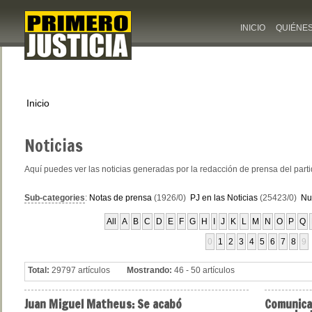
INICIO
QUIÉNE
Inicio
Noticias
Aquí puedes ver las noticias generadas por la redacción de prensa del part
Sub-categories
:
Notas de prensa
(1926/0)
PJ en las Noticias
(25423/0)
Nu
All
A
B
C
D
E
F
G
H
I
J
K
L
M
N
O
P
Q
0
1
2
3
4
5
6
7
8
9
Total:
29797 artículos
Mostrando:
46 - 50 artículos
Juan
Miguel Matheus: Se acabó
Comunic