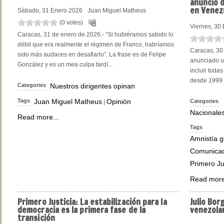
anuncio 
en Venez
Sábado, 31 Enero 2026
Juan Miguel Matheus
(0 votes)
Viernes, 30
Caracas, 31 de enero de 2026.- “Si hubiéramos sabido lo
débil que era realmente el régimen de Franco, habríamos
Caracas, 30
sido más audaces en desafiarlo”. La frase es de Felipe
anunciado u
González y es un mea culpa tardí...
incluir toda
desde 1999 h
Categories
Nuestros dirigentes opinan
Tags
Juan Miguel Matheus
Opinión
Categories
|
Nacionale
Read more...
Tags
Amnistía g
Comunica
Primero Ju
Read more
Primero
Justicia: La estabilización para la
Julio
Borg
democracia es la primera fase de la
venezolan
transición