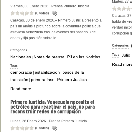
Martes, 27 
Viernes, 30 Enero 2026
Prensa Primero Justicia
(0 votes)
Caracas, 27
Caracas, 30 de enero 2026.– Primero Justicia presentó al
habla de «r
país un análisis profundo sobre la coyuntura política que
verdad incóm
atraviesa Venezuela tras los eventos del pasado 3 de
corrupción q
enero y fijó posición sobre lo ...
Categories
Categories
Tags
Julio
Nacionales
Notas de prensa
PJ en las Noticias
|
|
Read more
Tags
democracia
estabilización
pasos de la
|
|
transición
primera fase
Primero Justicia
|
|
Read more...
Primero
Justicia: Venezuela necesita el
petróleo para reactivar el país, no para
reconstruir redes de corrupción
Lunes, 26 Enero 2026
Prensa Primero Justicia
(0 votes)