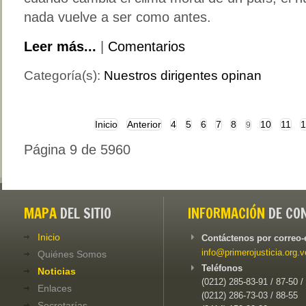
nada vuelve a ser como antes.
Leer más...
|
Comentarios
Categoría(s):
Nuestros dirigentes opinan
Inicio
Anterior
4
5
6
7
8
10
11
1
9
Página 9 de 5960
MAPA
DEL SITIO
INFORMACIÓN
DE CO
Inicio
Contáctenos por correo-
info@primerojusticia.org.v
Quiénes Somos
Teléfonos
Noticias
(0212) 285-83-91 / 87-50 /
Enlaces
(0212) 286-73-03 / 88-55
Secretarías