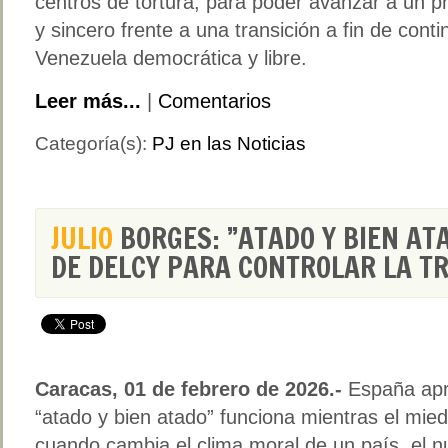
centros de tortura, para poder avanzar a un p
y sincero frente a una transición a fin de cont
Venezuela democrática y libre.
Leer más...
|
Comentarios
Categoría(s):
PJ en las Noticias
JULIO
BORGES: ”ATADO Y BIEN AT
DE DELCY PARA CONTROLAR LA T
Caracas, 01 de febrero de 2026.-
España apr
“atado y bien atado” funciona mientras el mied
cuando cambia el clima moral de un país, el nu