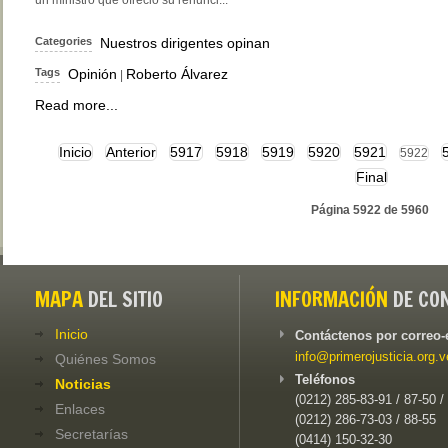
un ministro que ofreció su renunci...
Categories
Nuestros dirigentes opinan
Tags
Opinión
Roberto Álvarez
|
Read more...
Inicio
Anterior
5917
5918
5919
5920
5921
5922
Final
Página 5922 de 5960
MAPA
DEL SITIO
INFORMACIÓN
DE CO
Inicio
Contáctenos por correo-
info@primerojusticia.org.v
Quiénes Somos
Teléfonos
Noticias
(0212) 285-83-91 / 87-50 /
Enlaces
(0212) 286-73-03 / 88-55
Secretarías
(0414) 150-32-30