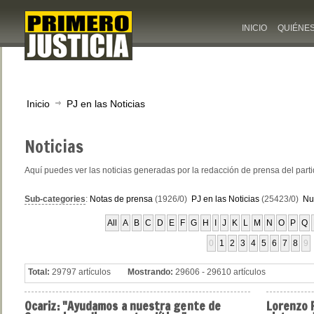
INICIO
QUIÉNE
Inicio
PJ en las Noticias
Noticias
Aquí puedes ver las noticias generadas por la redacción de prensa del part
Sub-categories
:
Notas de prensa
(1926/0)
PJ en las Noticias
(25423/0)
Nu
All
A
B
C
D
E
F
G
H
I
J
K
L
M
N
O
P
Q
0
1
2
3
4
5
6
7
8
9
Total:
29797 artículos
Mostrando:
29606 - 29610 artículos
Ocariz:
"Ayudamos a nuestra gente de
Lorenzo
P