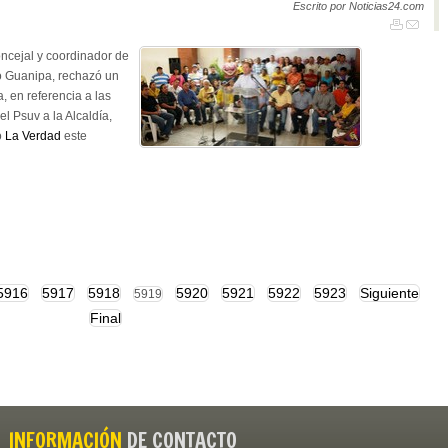
Escrito por Noticias24.com
ncejal y coordinador de
o Guanipa, rechazó un
a, en referencia a las
l Psuv a la Alcaldía,
o
La Verdad
este
5916
5917
5918
5920
5921
5922
5923
Siguiente
5919
Final
INFORMACIÓN
DE CONTACTO