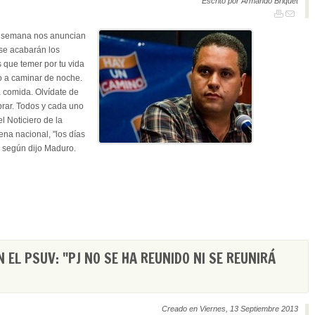
Escrito por Armando Briquet
a semana nos anuncian
 se acabarán los
s que temer por tu vida
ilo a caminar de noche.
 comida. Olvídate de
rar. Todos y cada uno
l Noticiero de la
na nacional, "los días
" según dijo Maduro.
 EL PSUV: "PJ NO SE HA REUNIDO NI SE REUNIRÁ
Creado en Viernes, 13 Septiembre 2013