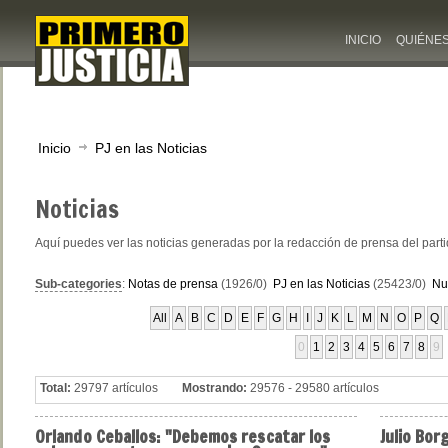
INICIO
QUIÉNE
Inicio
PJ en las Noticias
Noticias
Aquí puedes ver las noticias generadas por la redacción de prensa del part
Sub-categories
:
Notas de prensa
(1926/0)
PJ en las Noticias
(25423/0)
Nu
All
A
B
C
D
E
F
G
H
I
J
K
L
M
N
O
P
Q
0
1
2
3
4
5
6
7
8
9
Total:
29797 artículos
Mostrando:
29576 - 29580 artículos
Orlando
Ceballos: "Debemos rescatar los
Julio
Borg