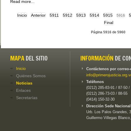
Read more...
Inicio
Anterior
5911
5912
5913
5914
5915
5916
Final
Página 5916 de 5960
MAPA
DEL SITIO
INFORMACIÓN
DE CO
Inicio
Contáctenos por correo-
info@primerojusticia.org.v
Quiénes Somos
Teléfonos
Noticias
(0212) 285-83-91 / 87-50 /
Enlaces
(0212) 286-73-03 / 88-55
Secretarías
(0414) 150-32-30
Dirección Sede Nacional
Urb. Los Palos Grandes, 3e
Guillermo Villegas Blanco,