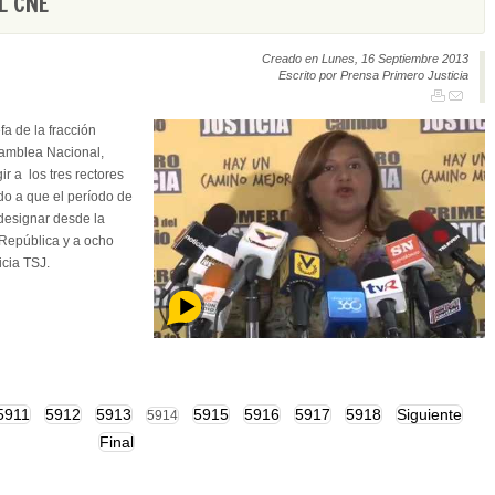
L CNE
Creado en Lunes, 16 Septiembre 2013
Escrito por Prensa Primero Justicia
a de la fracción
samblea Nacional,
r a los tres rectores
do a que el período de
 designar desde la
 República y a ocho
cia TSJ.
5911
5912
5913
5915
5916
5917
5918
Siguiente
5914
Final