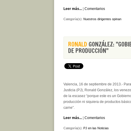
Leer más...
|
Comentarios
Categoría(s):
Nuestros dirigentes opinan
RONALD
GONZÁLEZ: "GOBI
DE PRODUCCIÓN"
Valencia, 16 de septiembre de 2013.- Para
Justicia (PJ), Ronald González, los venez
de la escasez “porque este es un Gobiern
producción ni siquiera de productos básic
carne”.
Leer más...
|
Comentarios
Categoría(s):
PJ en las Noticias