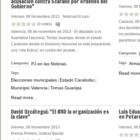
acusación contra Scarano por órdenes del
Gobierno"
Viernes, 08
Viernes, 08 Noviembre 2013
Noticias24.com
Caracas, 08
(0 votes)
dos decretos
Valencia, 08 de noviembre de 2013.- El diputado a la
los problema
Asamblea Nacional, Tomás Guanipa, desde el estado
garantizar la
Carabobo desde el Gobierno Nacional se está preparando
una “olla ficticia” en contra del alcalde...
Categories
Tags
Arma
Categories
PJ en las Noticias
Read more
Tags
Elecciones municipales
Estado Carabobo
|
|
Municipio Valencia
Tomas Guanipa
|
Read more...
David
Uzcátegui: "El #8D la organización es
Luis
Edua
la clave"
en Petar
Viernes, 08 Noviembre 2013
Viernes, 08
Prensa Primero Justicia Baruta