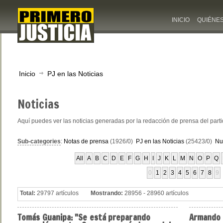
INICIO
QUIÉNE
Inicio
PJ en las Noticias
Noticias
Aquí puedes ver las noticias generadas por la redacción de prensa del part
Sub-categories
:
Notas de prensa
(1926/0)
PJ en las Noticias
(25423/0)
Nu
All
A
B
C
D
E
F
G
H
I
J
K
L
M
N
O
P
Q
0
1
2
3
4
5
6
7
8
9
Total:
29797 artículos
Mostrando:
28956 - 28960 artículos
Tomás
Guanipa: "Se está preparando
Armando