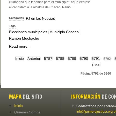
ciudadana que tenemos para el municipio”, así lo expresó
el candidato a la alcaldía de Chacao, Ramó...
Categories
PJ en las Noticias
Tags
Elecciones municipales
Municipio Chacao
|
|
Ramón Muchacho
Read more...
Inicio
Anterior
5787
5788
5789
5790
5791
5792
Final
Página 5792 de 5960
MAPA
DEL SITIO
INFORMACIÓN
DE CO
Inicio
Contáctenos por correo-
info@primerojusticia.org.v
Quiénes Somos