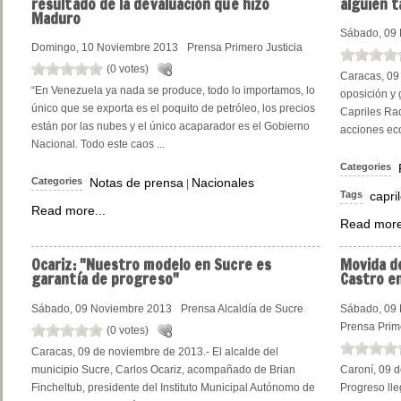
resultado de la devaluación que hizo
alguien t
Maduro
Sábado, 09
Domingo, 10 Noviembre 2013
Prensa Primero Justicia
(0 votes)
Caracas, 09 
“En Venezuela ya nada se produce, todo lo importamos, lo
oposición y
único que se exporta es el poquito de petróleo, los precios
Capriles Rad
están por las nubes y el único acaparador es el Gobierno
acciones ec
Nacional. Todo este caos ...
Categories
Categories
Notas de prensa
Nacionales
|
Tags
capri
Read more...
Read more
Ocariz:
"Nuestro modelo en Sucre es
Movida
de
garantía de progreso"
Castro e
Sábado, 09 Noviembre 2013
Prensa Alcaldía de Sucre
Sábado, 09
Prensa Prime
(0 votes)
Caracas, 09 de noviembre de 2013.- El alcalde del
municipio Sucre, Carlos Ocariz, acompañado de Brian
Caroní, 09 
Fincheltub, presidente del Instituto Municipal Autónomo de
Progreso ll