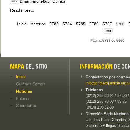
Tags
Brian Fincheltub
Opinión
|
Read more...
Inicio
Anterior
5783
5784
5785
5786
5787
5788
Final
Página 5788 de 5960
MAPA
DEL SITIO
INFORMACIÓN
DE CO
Inicio
Contáctenos por correo-
info@primerojusticia.org.v
Quiénes Somos
Teléfonos
Noticias
(0212) 285-83-91 / 87-50 /
Enlaces
(0212) 286-73-03 / 88-55
Secretarías
(0414) 150-32-30
Dirección Sede Nacional
Urb. Los Palos Grandes, 3e
Guillermo Villegas Blanco,