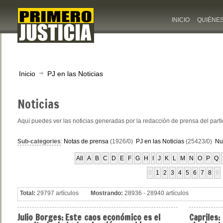
INICIO
QUIÉNE
Inicio
PJ en las Noticias
Noticias
Aquí puedes ver las noticias generadas por la redacción de prensa del part
Sub-categories
:
Notas de prensa
(1926/0)
PJ en las Noticias
(25423/0)
Nu
All
A
B
C
D
E
F
G
H
I
J
K
L
M
N
O
P
Q
0
1
2
3
4
5
6
7
8
9
Total:
29797 artículos
Mostrando:
28936 - 28940 artículos
Julio
Borges: Este caos económico es el
Capriles: