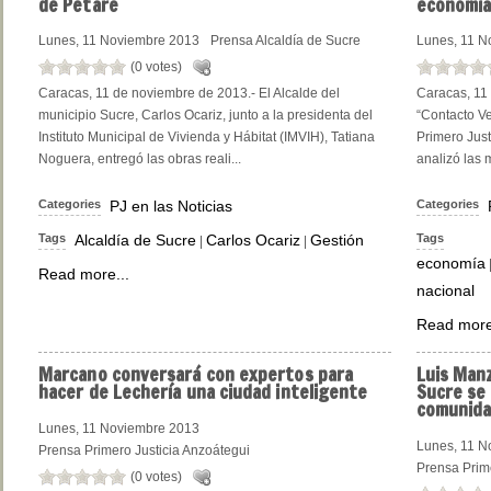
de Petare
economía
Lunes, 11 Noviembre 2013
Prensa Alcaldía de Sucre
Lunes, 11 N
(0 votes)
Caracas, 11 de noviembre de 2013.- El Alcalde del
Caracas, 11
municipio Sucre, Carlos Ocariz, junto a la presidenta del
“Contacto Ve
Instituto Municipal de Vivienda y Hábitat (IMVIH), Tatiana
Primero Justi
Noguera, entregó las obras reali...
analizó las 
Categories
PJ en las Noticias
Categories
Tags
Alcaldía de Sucre
Carlos Ocariz
Gestión
Tags
|
|
economía
Read more...
nacional
Read more
Marcano
conversará con expertos para
Luis
Manz
hacer de Lechería una ciudad inteligente
Sucre se
comunida
Lunes, 11 Noviembre 2013
Lunes, 11 N
Prensa Primero Justicia Anzoátegui
Prensa Prime
(0 votes)