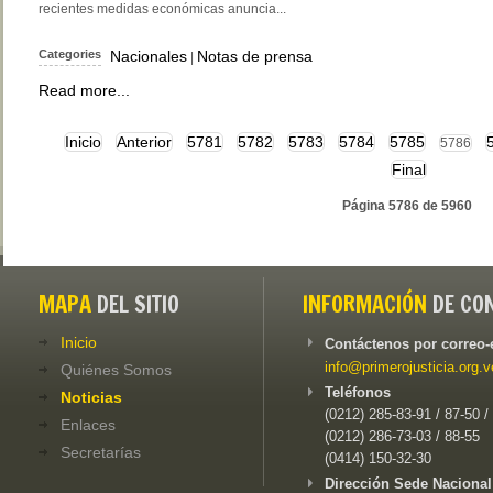
recientes medidas económicas anuncia...
Categories
Nacionales
Notas de prensa
|
Read more...
Inicio
Anterior
5781
5782
5783
5784
5785
5786
Final
Página 5786 de 5960
MAPA
DEL SITIO
INFORMACIÓN
DE CO
Inicio
Contáctenos por correo-
info@primerojusticia.org.v
Quiénes Somos
Teléfonos
Noticias
(0212) 285-83-91 / 87-50 /
Enlaces
(0212) 286-73-03 / 88-55
Secretarías
(0414) 150-32-30
Dirección Sede Nacional