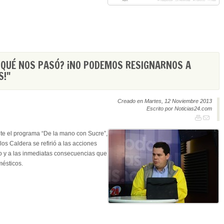
¿QUÉ NOS PASÓ? ¡NO PODEMOS RESIGNARNOS A
S!"
Creado en Martes, 12 Noviembre 2013
Escrito por Noticias24.com
te el programa “De la mano con Sucre”,
los Caldera se refirió a las acciones
 y a las inmediatas consecuencias que
mésticos.