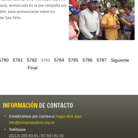
diaria, enmarcada en la pre campaña por
mbre, para pronunciarse sobre los
de San Félix.
5780
5781
5782
5784
5785
5786
5787
Siguiente
5783
Final
INFORMACIÓN
DE CONTACTO
Contáctenos por correo-e:
haga click aquí
info@primerojusticia.org.ve
Teléfonos
(0212) 285-83-91 / 87-50 / 91-42