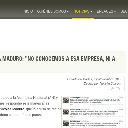
INICIO
QUIÉNES SOMOS
NOTICIAS
ENLACES
SEC
 MADURO: "NO CONOCEMOS A ESA EMPRESA, NI A
Creado en Martes, 12 Noviembre 2013
Escrito por Noticias24.com
putado a la Asamblea Nacional (AN) y
ges, respondió este martes a las
Nicolás Maduro
, que lo acusó de recibir
denó capturar “a los parásitos