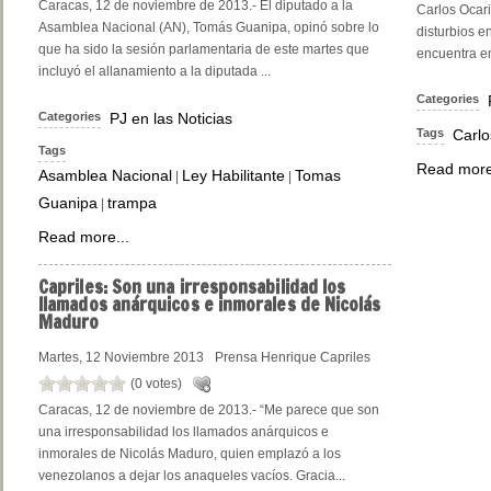
Caracas, 12 de noviembre de 2013.- El diputado a la
Carlos Ocar
Asamblea Nacional (AN), Tomás Guanipa, opinó sobre lo
disturbios e
que ha sido la sesión parlamentaria de este martes que
encuentra e
incluyó el allanamiento a la diputada ...
Categories
Categories
PJ en las Noticias
Tags
Carlo
Tags
Read more
Asamblea Nacional
Ley Habilitante
Tomas
|
|
Guanipa
trampa
|
Read more...
Capriles:
Son una irresponsabilidad los
llamados anárquicos e inmorales de Nicolás
Maduro
Martes, 12 Noviembre 2013
Prensa Henrique Capriles
(0 votes)
Caracas, 12 de noviembre de 2013.- “Me parece que son
una irresponsabilidad los llamados anárquicos e
inmorales de Nicolás Maduro, quien emplazó a los
venezolanos a dejar los anaqueles vacíos. Gracia...