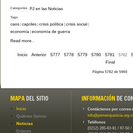
Categories
PJ en las Noticias
Tags
caos
capriles
crisis política
crisis social
|
|
|
|
economía
economía de guerra
|
Read more...
Inicio
Anterior
5777
5778
5779
5780
5781
5782
Final
Página 5782 de 5960
MAPA
DEL SITIO
INFORMACIÓN
DE CO
Inicio
Contáctenos por correo-
info@primerojusticia.org.v
Quiénes Somos
Teléfonos
Noticias
(0212) 285-83-91 / 87-50 /
Enlaces