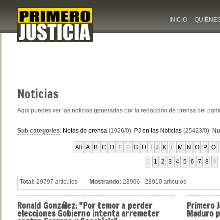
INICIO
QUIÉNE
Noticias
Aquí puedes ver las noticias generadas por la redacción de prensa del part
Sub-categories
:
Notas de prensa
(1926/0)
PJ en las Noticias
(25423/0)
Nu
All
A
B
C
D
E
F
G
H
I
J
K
L
M
N
O
P
Q
0
1
2
3
4
5
6
7
8
9
Total:
29797 artículos
Mostrando:
28906 - 28910 artículos
Ronald
González: "Por temor a perder
Primero
J
elecciones Gobierno intenta arremeter
Maduro po