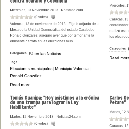
contra Scarano y Cocchiola"
Miércoles, 
Miércoles, 13 Noviembre 2013
Notitarde.com
(0 votes)
Caracas, 13
Valencia, 13 de noviembre de 2013.- El jefe adjunto de la
coordinador 
Mesa de la Unidad Democrática del estado Carabobo,
realizó este
Ronald González, aseguró ayer que por temor ante la
los electrod
eminente derrota en las elecciones mun...
Categories
Categories
PJ en las Noticias
Read more
Tags
Elecciones municipales
Municipio Valencia
|
|
Ronald González
Read more...
Tomás
Guanipa: "Hoy asistimos a la crónica
Carlos
Oc
de una trampa para lograr la Ley
Petare"
Habilitante"
Martes, 12 
Martes, 12 Noviembre 2013
Noticias24.com
(0 votes)
Caracas, 12