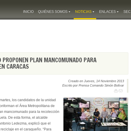
INICIO
QUIÉNES SOMOS
NOTICIAS
ENLACES
SEC
AD PROPONEN PLAN MANCOMUNADO PARA
 EN CARACAS
Creado en Jueves, 14 Noviembre 2013
Escrito por Prensa Comando Simón Bolívar
artes, los candidatos de la unidad
conforman el Área Metropolitana de
plan mancomunado para la recolección
uela. De esta forma, el alcalde
 Antonio Ledezma, explicó que el
e reciclaje en el caraqueño. “Para