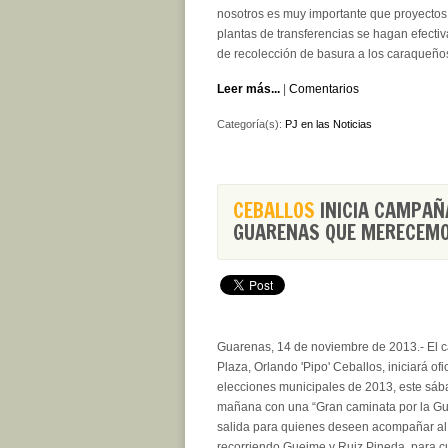
nosotros es muy importante que proyectos
plantas de transferencias se hagan efectiv
de recolección de basura a los caraqueños,
Leer más...
|
Comentarios
Categoría(s):
PJ en las Noticias
CEBALLOS
INICIA CAMPAÑ
GUARENAS QUE MERECEM
Guarenas, 14 de noviembre de 2013.- El ca
Plaza, Orlando 'Pipo' Ceballos, iniciará o
elecciones municipales de 2013, este sáb
mañana con una “Gran caminata por la G
salida para quienes deseen acompañar al 
recorriendo Gueime y Ruiz Pineda, para cu