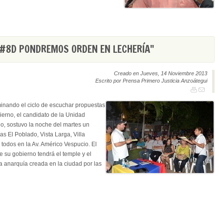
 #8D PONDREMOS ORDEN EN LECHERÍA"
Creado en Jueves, 14 Noviembre 2013
Escrito por Prensa Primero Justicia Anzoátegui
inando el ciclo de escuchar propuestas
erno, el candidato de la Unidad
, sostuvo la noche del martes un
as El Poblado, Vista Larga, Villa
 todos en la Av. Américo Vespucio. El
 su gobierno tendrá el temple y el
a anarquía creada en la ciudad por las