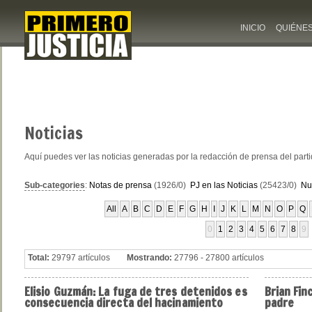
INICIO
QUIÉNE
Noticias
Aquí puedes ver las noticias generadas por la redacción de prensa del part
Sub-categories
:
Notas de prensa
(1926/0)
PJ en las Noticias
(25423/0)
Nu
All
A
B
C
D
E
F
G
H
I
J
K
L
M
N
O
P
Q
0
1
2
3
4
5
6
7
8
9
Total:
29797 artículos
Mostrando:
27796 - 27800 artículos
Elisio
Guzmán: La fuga de tres detenidos es
Brian
Finc
consecuencia directa del hacinamiento
padre