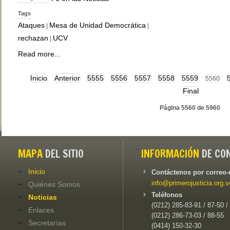
Tags
Ataques
Mesa de Unidad Democrática
|
|
rechazan
UCV
|
Read more...
Inicio
Anterior
5555
5556
5557
5558
5559
5560
Final
Página 5560 de 5960
MAPA
DEL SITIO
INFORMACIÓN
DE CO
Inicio
Contáctenos por correo-
info@primerojusticia.org.v
Quiénes Somos
Teléfonos
Noticias
(0212) 285-83-91 / 87-50 /
Enlaces
(0212) 286-73-03 / 88-55
Secretarías
(0414) 150-32-30