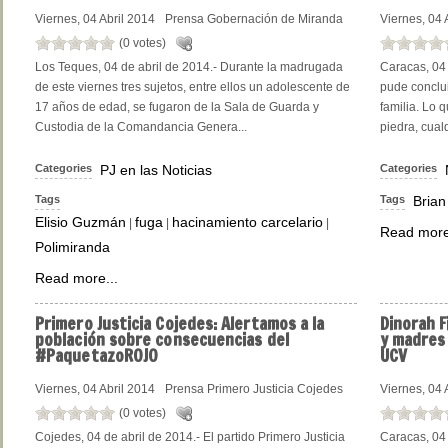
Viernes, 04 Abril 2014
Prensa Gobernación de Miranda
Viernes, 04 
(0 votes)
Los Teques, 04 de abril de 2014.- Durante la madrugada
Caracas, 04 
de este viernes tres sujetos, entre ellos un adolescente de
pude conclu
17 años de edad, se fugaron de la Sala de Guarda y
familia. Lo 
Custodia de la Comandancia Genera...
piedra, cual
Categories
PJ en las Noticias
Categories
Tags
Tags
Brian
Elisio Guzmán
fuga
hacinamiento carcelario
|
|
|
Read more
Polimiranda
Read more...
Primero
Justicia Cojedes: Alertamos a la
Dinorah
F
población sobre consecuencias del
y madres 
#PaquetazoROJO
UCV
Viernes, 04 Abril 2014
Prensa Primero Justicia Cojedes
Viernes, 04 
(0 votes)
Cojedes, 04 de abril de 2014.- El partido Primero Justicia
Caracas, 04 