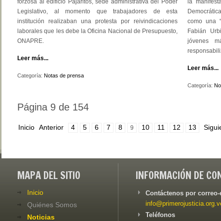
forzosa al edificio Pajaritos, sede administrativa del Poder
la manifes
Legislativo, al momento que trabajadores de esta
Democrática
institución realizaban una protesta por reivindicaciones
como una “a
laborales que les debe la Oficina Nacional de Presupuesto,
Fabián Urb
ONAPRE.
jóvenes m
responsabili
Leer más...
Leer más...
Categoría:
Notas de prensa
Categoría:
No
Página 9 de 154
Inicio
Anterior
4
5
6
7
8
10
11
12
13
Sigui
9
MAPA DEL SITIO
INFORMACIÓN DE CO
Inicio
Contáctenos por correo-
info@primerojusticia.org.v
Quiénes Somos
Teléfonos
Noticias