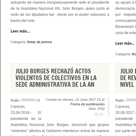
actuando de manera irrespetuosamente ante el presidente
su apoyo a l
de la Asamblea Nacional AN, Julio Borges, quien junto al
democracia y
resto de los diputados fue electo por el poder soberano a
por impedi
través del voto.
convocator
Reverendo P
Leer más...
casa de estu
Categoría:
Notas de prensa
Leer más...
Categoría:
No
JULIO BORGES RECHAZÓ ACTOS
JULIO
VIOLENTOS DE COLECTIVOS EN LA
DE RE
SEDE ADMINISTRATIVA DE LA AN
NIVEL
Creado en Viernes, 23 Junio 2017 15:11
Ratio:
/ 0
Ratio:
Fecha de publicación
Caracas,
Caracas,
Visto: 3762
23.04.2016.- El
20.06.201
presidente de la
presidente
Asamblea Nacional Julio Borges, denunció que grupos
Asamblea Na
“violentos” afectos al Gobierno intentaron entrar de manera
por parte de