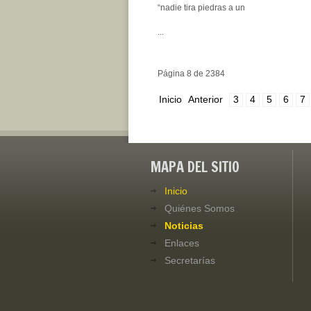
“nadie tira piedras a un
...
Página 8 de 2384
Inicio
Anterior
3
4
5
6
7
MAPA DEL SITIO
Inicio
Quiénes Somos
Noticias
Enlaces
Secretarías