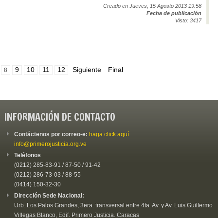
Creado en Jueves, 15 Agosto 2013 19:58
Fecha de publicación
Visto: 3417
9
10
11
12
Siguiente
Final
8
INFORMACIÓN DE CONTACTO
Contáctenos por correo-e:
haga click aquí
info@primerojusticia.org.ve
Teléfonos
(0212) 285-83-91 / 87-50 / 91-42
(0212) 286-73-03 / 88-55
(0414) 150-32-30
Dirección Sede Nacional:
Urb. Los Palos Grandes, 3era. transversal entre 4ta. Av. y Av. Luis Guillermo
Villegas Blanco, Edif. Primero Justicia. Caracas